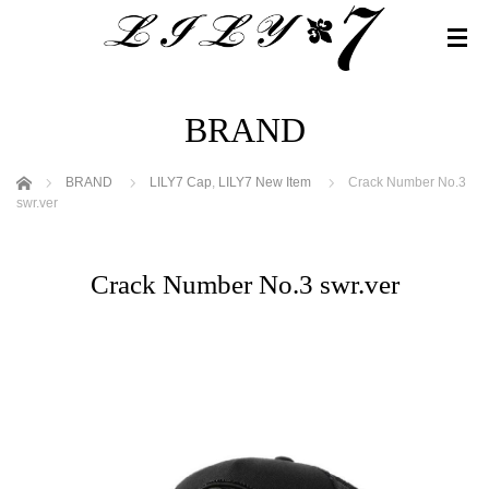
BRAND
ホーム
BRAND
LILY7 Cap
,
LILY7 New Item
Crack Number No.3
swr.ver
Crack Number No.3 swr.ver