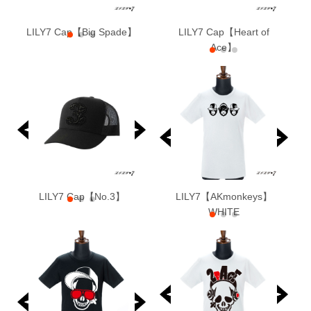
LILY7 Cap【Big Spade】
LILY7 Cap【Heart of
Ace】
LILY7 Cap【No.3】
LILY7 White Logo
LILY7【AKmonkeys】
WHITE