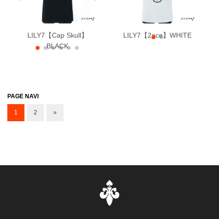
LILY7【Cap Skull】
BLACK T-shirt
LILY7【2ace】WHITE
WHITE T-shirt
BLACK
PAGE NAVI
1
2
»